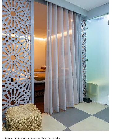
Rèm voan spa xám xanh
Quick View