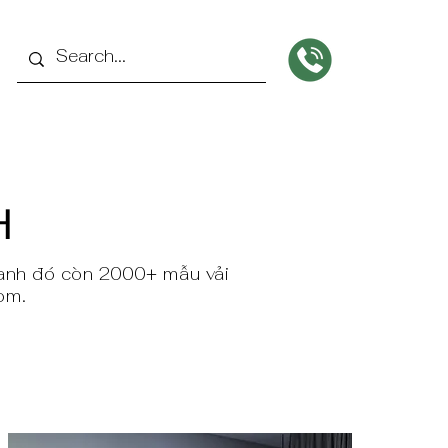
H
cạnh đó còn 2000+ mẫu vải
om.