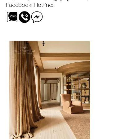
gian hoàn thiện sản phẩm sẽ rơi
Facebook, Hotline:
vào khoảng 2-3 tuần kể từ ngày xác
nhận đơn hàng.
Quý khách lưu ý mốc thời gian để
sớm sắp xếp đặt hàng rèm tại Màn
Nghệ Thuật nhé!