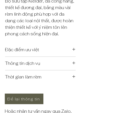
Bộ sưu tập Kielder, đa công năng,
thiết kế đương đại, bảng màu vài
rèm linh động phù hợp với đa
dạng các loại nội thất, được hoàn
thiện thiết kế với ý niệm tôn lên
phong cách sống hiện đại.
Đặc điểm ưu việt
Rèm màn trong chất liệu vải cao
Thông tin dịch vụ
cấp nhập khẩu, thẩm mỹ nghệ
thuật, đẹp tinh tế và vô cùng sang
Miễn phí lắp đặt, thi công & vận
trọng
Thời gian làm rèm
chuyển
Kiểu dáng đẹp mắt và hiện đại
Bảo hành miễn phí
Đối với mẫu vải sẵn có, thành phầm
Tính công năng vượt trội và dễ dùng
Hỗ trợ & hậu mãi khách hàng.
rèm hoàn thiện trong vòng 3 - 5
ngày kể từ ngày xác nhận đơn hàng.
Để lại thông tin
Đối với mẫu vải nhập khẩu, tính
cả thời gian đợi hàng vải về thì thời
Hoặc nhận tư vấn ngay qua Zalo,