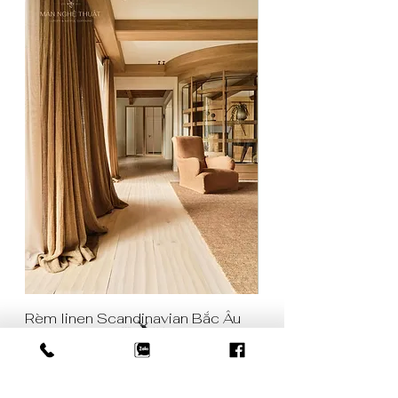
Rèm linen Scandinavian Bắc Âu
Rèm cửa màu tím rar