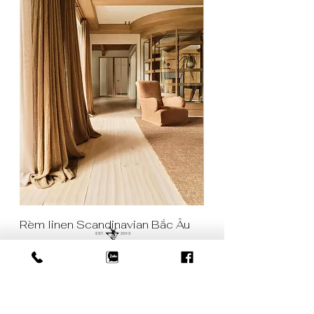
Rèm linen Scandinavian Bắc Âu
Rèm cửa màu tím rar