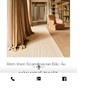
Rèm linen Scandinavian Bắc Âu
Rèm cửa màu tím rar
SẢN PHẨM