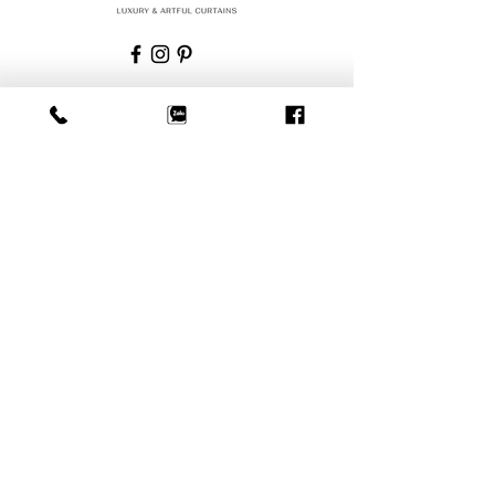
SẢN PHẨM
RÈM VẢI, RÈM VẢI HAI LỚP
RÈM VẢI VOAN
RÈM ROMAN
RÈM SÁO GỖ
THÔNG TIN
THỜI GIAN RA THÀNH PHẨM
CHÍNH SÁCH BẢO HÀNH
HƯỚNG DẪN ĐO ĐẠC CỬA
HOTLINE:
098 502 83 39