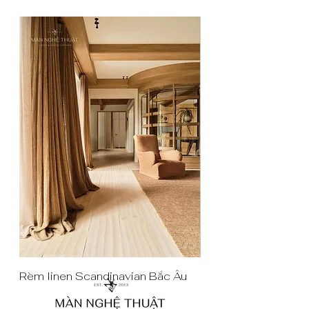
Rèm linen Scandinavian Bắc Âu
Rèm cửa màu tím rar