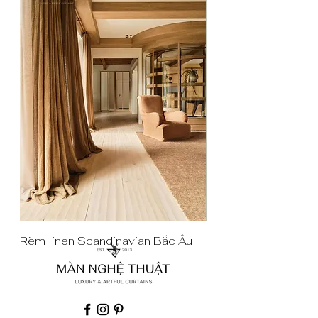
Rèm linen Scandinavian Bắc Âu
Rèm cửa màu tím rar